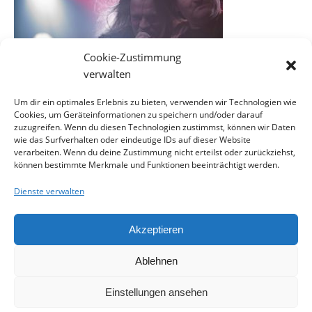
Cookie-Zustimmung
verwalten
Um dir ein optimales Erlebnis zu bieten, verwenden wir Technologien wie
Cookies, um Geräteinformationen zu speichern und/oder darauf
EINE ANTWORT SCHREIBEN
zuzugreifen. Wenn du diesen Technologien zustimmst, können wir Daten
wie das Surfverhalten oder eindeutige IDs auf dieser Website
verarbeiten. Wenn du deine Zustimmung nicht erteilst oder zurückziehst,
können bestimmte Merkmale und Funktionen beeinträchtigt werden.
Du musst
angemeldet
sein, um einen Kommentar
abzugeben.
Dienste verwalten
Akzeptieren
Ablehnen
Kontakt
Impressum
Datenschutzerklärung
Cookie-Richtlinie (EU)
Einstellungen ansehen