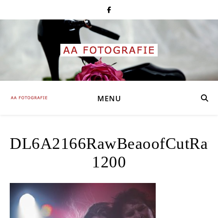
MENU
DL6A2166RawBeaoofCutRau
1200