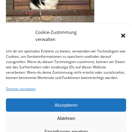
Cookie-Zustimmung
verwalten
Um dir ein optimales Erlebnis zu bieten, verwenden wir Technologien wie
Cookies, um Geräteinformationen zu speichern und/oder darauf
EINE ANTWORT SCHREIBEN
zuzugreifen. Wenn du diesen Technologien zustimmst, können wir Daten
wie das Surfverhalten oder eindeutige IDs auf dieser Website
verarbeiten. Wenn du deine Zustimmung nicht erteilst oder zurückziehst,
können bestimmte Merkmale und Funktionen beeinträchtigt werden.
Du musst
angemeldet
sein, um einen Kommentar
abzugeben.
Dienste verwalten
Akzeptieren
Ablehnen
Kontakt
Impressum
Datenschutzerklärung
Cookie-Richtlinie (EU)
Einstellungen ansehen