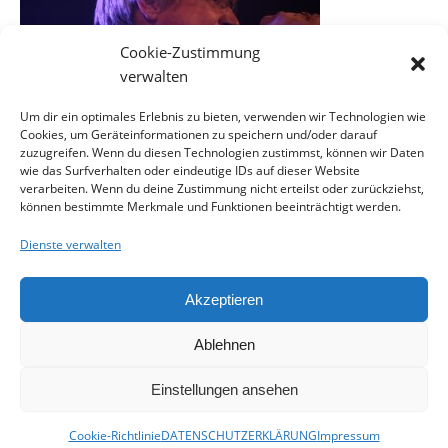
Cookie-Zustimmung
verwalten
Um dir ein optimales Erlebnis zu bieten, verwenden wir Technologien wie
Cookies, um Geräteinformationen zu speichern und/oder darauf
EINE ANTWORT SCHREIBEN
zuzugreifen. Wenn du diesen Technologien zustimmst, können wir Daten
wie das Surfverhalten oder eindeutige IDs auf dieser Website
verarbeiten. Wenn du deine Zustimmung nicht erteilst oder zurückziehst,
können bestimmte Merkmale und Funktionen beeinträchtigt werden.
Du musst
angemeldet
sein, um einen Kommentar
abzugeben.
Dienste verwalten
Akzeptieren
Ablehnen
Kontakt
Impressum
Datenschutzerklärung
Cookie-Richtlinie (EU)
Einstellungen ansehen
Ashe Theme von
WP Royal
.
Cookie-Richtlinie
DATENSCHUTZERKLÄRUNG
Impressum