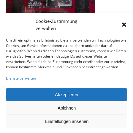
Cookie-Zustimmung
verwalten
Um dir ein optimales Erlebnis zu bieten, verwenden wir Technologien wie
Cookies, um Geräteinformationen zu speichern und/oder darauf
EINE ANTWORT SCHREIBEN
zuzugreifen. Wenn du diesen Technologien zustimmst, können wir Daten
wie das Surfverhalten oder eindeutige IDs auf dieser Website
verarbeiten. Wenn du deine Zustimmung nicht erteilst oder zurückziehst,
können bestimmte Merkmale und Funktionen beeinträchtigt werden.
Du musst
angemeldet
sein, um einen Kommentar
abzugeben.
Dienste verwalten
Akzeptieren
Ablehnen
Kontakt
Impressum
Datenschutzerklärung
Cookie-Richtlinie (EU)
Einstellungen ansehen
Ashe Theme von
WP Royal
.