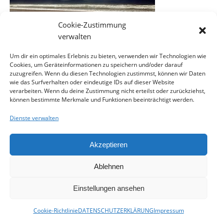
Cookie-Zustimmung
verwalten
Um dir ein optimales Erlebnis zu bieten, verwenden wir Technologien wie
Cookies, um Geräteinformationen zu speichern und/oder darauf
EINE ANTWORT SCHREIBEN
zuzugreifen. Wenn du diesen Technologien zustimmst, können wir Daten
wie das Surfverhalten oder eindeutige IDs auf dieser Website
verarbeiten. Wenn du deine Zustimmung nicht erteilst oder zurückziehst,
können bestimmte Merkmale und Funktionen beeinträchtigt werden.
Du musst
angemeldet
sein, um einen Kommentar
abzugeben.
Dienste verwalten
Akzeptieren
Ablehnen
Kontakt
Impressum
Datenschutzerklärung
Cookie-Richtlinie (EU)
Einstellungen ansehen
Ashe Theme von
WP Royal
.
Cookie-Richtlinie
DATENSCHUTZERKLÄRUNG
Impressum