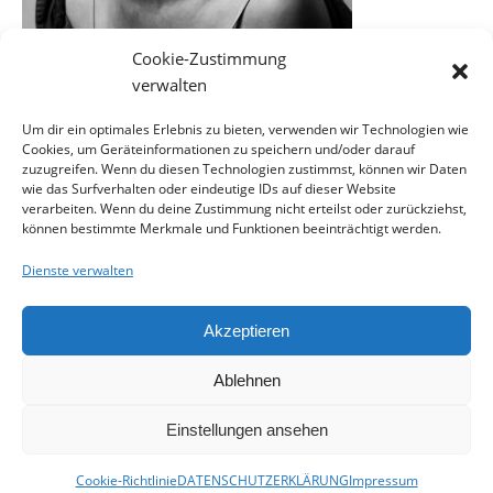
Cookie-Zustimmung
verwalten
Um dir ein optimales Erlebnis zu bieten, verwenden wir Technologien wie
Cookies, um Geräteinformationen zu speichern und/oder darauf
EINE ANTWORT SCHREIBEN
zuzugreifen. Wenn du diesen Technologien zustimmst, können wir Daten
wie das Surfverhalten oder eindeutige IDs auf dieser Website
verarbeiten. Wenn du deine Zustimmung nicht erteilst oder zurückziehst,
können bestimmte Merkmale und Funktionen beeinträchtigt werden.
Du musst
angemeldet
sein, um einen Kommentar
abzugeben.
Dienste verwalten
Akzeptieren
Ablehnen
Kontakt
Impressum
Datenschutzerklärung
Cookie-Richtlinie (EU)
Einstellungen ansehen
Ashe Theme von
WP Royal
.
Cookie-Richtlinie
DATENSCHUTZERKLÄRUNG
Impressum