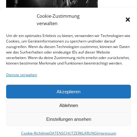
Cookie-Zustimmung
verwalten
Um dir ein optimales Erlebnis zu bieten, verwenden wir Technologien wie
Cookies, um Geräteinformationen zu speichern und/oder darauf
EINE ANTWORT SCHREIBEN
zuzugreifen. Wenn du diesen Technologien zustimmst, können wir Daten
wie das Surfverhalten oder eindeutige IDs auf dieser Website
verarbeiten. Wenn du deine Zustimmung nicht erteilst oder zurückziehst,
können bestimmte Merkmale und Funktionen beeinträchtigt werden.
Du musst
angemeldet
sein, um einen Kommentar
abzugeben.
Dienste verwalten
Akzeptieren
Ablehnen
Kontakt
Impressum
Datenschutzerklärung
Cookie-Richtlinie (EU)
Einstellungen ansehen
Ashe Theme von
WP Royal
.
Cookie-Richtlinie
DATENSCHUTZERKLÄRUNG
Impressum