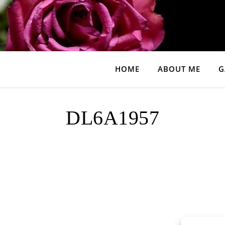
HOME
ABOUT ME
G
DL6A1957